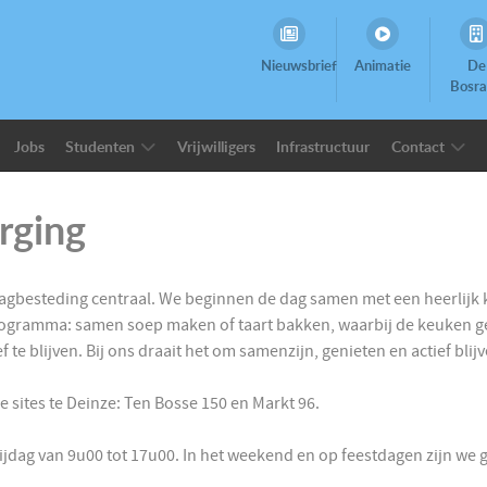
Nieuwsbrief
Animatie
De
Bosr
Jobs
Studenten
Vrijwilligers
Infrastructuur
Contact
rging
 dagbesteding centraal. We beginnen de dag samen met een heerlijk k
ogramma: samen soep maken of taart bakken, waarbij de keuken ge
ef te blijven. Bij ons draait het om samenzijn, genieten en actief b
 sites te Deinze: Ten Bosse 150 en Markt 96.
dag van 9u00 tot 17u00. In het weekend en op feestdagen zijn we g