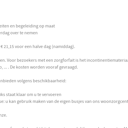
teiten en begeleiding op maat
erdag over te nemen
, € 21,15 voor een halve dag (namiddag).
et dranken. Voor bezoekers met een zorgforfait is h
p, ... . De kosten worden vooraf gevraagd.
nbieden volgens beschikbaarheid:
ks staat klaar om u te vervoeren
: u kan gebruik maken van de eigen busjes van ons woonzorgcentrum
nze.