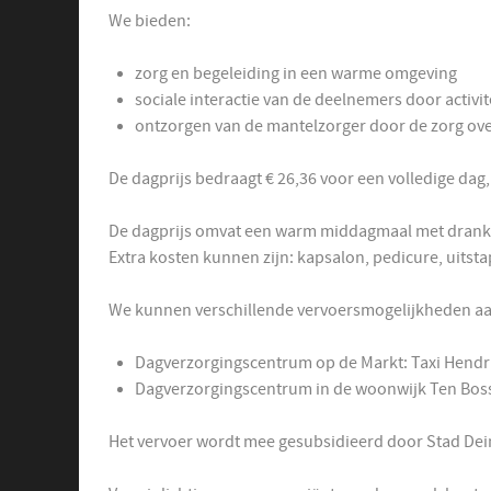
We bieden:
zorg en begeleiding in een warme omgeving
sociale interactie van de deelnemers door activi
ontzorgen van de mantelzorger door de zorg ov
De dagprijs bedraagt € 26,36 voor een volledige dag
De dagprijs omvat een warm middagmaal m
Extra kosten kunnen zijn: kapsalon, pedicure, uitsta
We kunnen verschillende vervoersmogelijkheden aa
Dagverzorgingscentrum op de Markt: Taxi Hendri
Dagverzorgingscentrum in de woonwijk Ten Bosse
Het vervoer wordt mee gesubsidieerd door Stad Dei