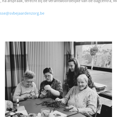
 na afspraak, terecht bij de verantwoordelijke van de dagcentra, Me
sse@svbejaardenzorg.be