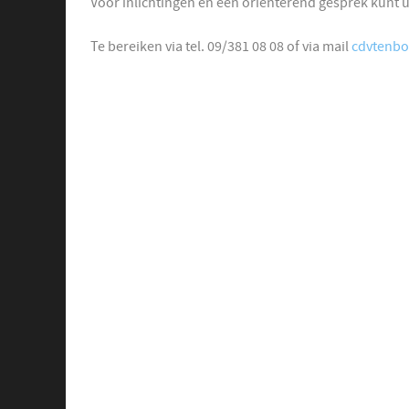
Voor inlichtingen en een oriënterend gesprek kunt u,
Te bereiken via tel. 09/381 08 08 of via mail
cdvtenbo